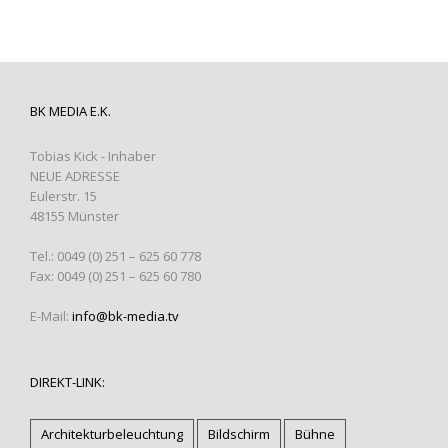
BK MEDIA E.K.
Tobias Kick - Inhaber
NEUE ADRESSE
Eulerstr. 15
48155 Münster
Tel.: 0049 (0) 251 – 625 60 778
Fax: 0049 (0) 251 – 625 60 780
E-Mail:
info@bk-media.tv
DIREKT-LINK:
Architekturbeleuchtung
Bildschirm
Bühne