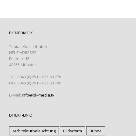
BK MEDIA E.K.
Tobias Kick - Inhaber
NEUE ADRESSE
Eulerstr. 15
48155 Münster
Tel.: 0049 (0) 251 – 625 60 778
Fax: 0049 (0) 251 – 625 60 780
E-Mail:
info@bk-media.tv
DIREKT-LINK:
Architekturbeleuchtung
Bildschirm
Bühne