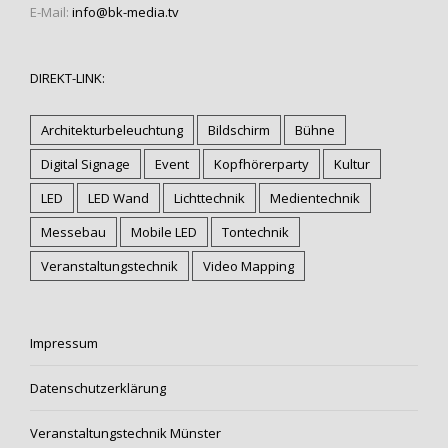
E-Mail:
info@bk-media.tv
DIREKT-LINK:
Architekturbeleuchtung
Bildschirm
Bühne
Digital Signage
Event
Kopfhörerparty
Kultur
LED
LED Wand
Lichttechnik
Medientechnik
Messebau
Mobile LED
Tontechnik
Veranstaltungstechnik
Video Mapping
Impressum
Datenschutzerklärung
Veranstaltungstechnik Münster