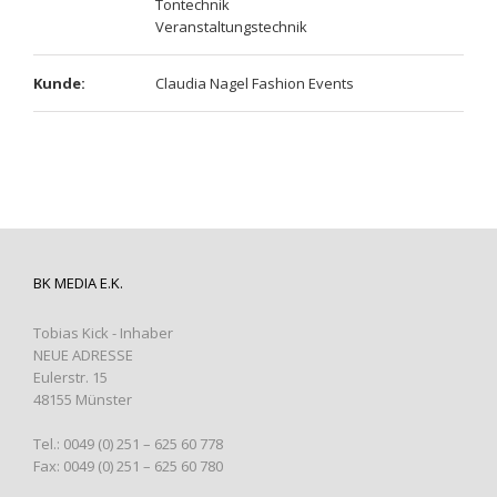
Tontechnik
Veranstaltungstechnik
Kunde:
Claudia Nagel Fashion Events
BK MEDIA E.K.
Tobias Kick - Inhaber
NEUE ADRESSE
Eulerstr. 15
48155 Münster
Tel.: 0049 (0) 251 – 625 60 778
Fax: 0049 (0) 251 – 625 60 780