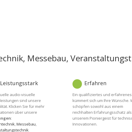
echnik, Messebau, Veranstaltungst
Leistungsstark
Erfahren
duelle audio-visuelle
Ein qualifiziertes und erfahrene
leistungen sind unsere
kümmert sich um Ihre Wünsche. 
lität. Klicken Sie für mehr
schöpfen sowohl aus einem
ationen über unsere
reichhalten Erfahrungsschatz al
ungen
:
unserem Pioniergeist für technis
ntechnik
,
Messebau
,
Innovationen.
taltungstechnik
.