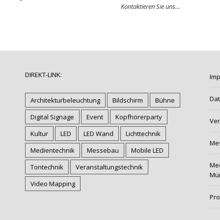
Kontaktieren Sie uns…
DIREKT-LINK:
Im
Dat
Architekturbeleuchtung
Bildschirm
Bühne
Digital Signage
Event
Kopfhörerparty
Ver
Kultur
LED
LED Wand
Lichttechnik
Me
Medientechnik
Messebau
Mobile LED
Med
Tontechnik
Veranstaltungstechnik
Mü
Video Mapping
Pr