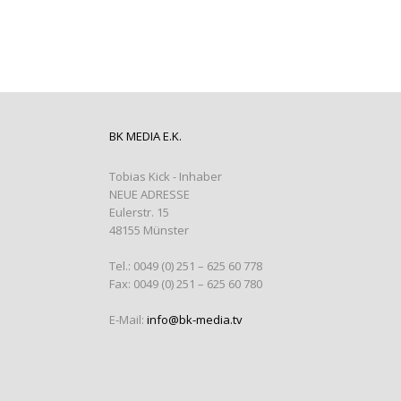
BK MEDIA E.K.
Tobias Kick - Inhaber
NEUE ADRESSE
Eulerstr. 15
48155 Münster
Tel.: 0049 (0) 251 – 625 60 778
Fax: 0049 (0) 251 – 625 60 780
E-Mail:
info@bk-media.tv